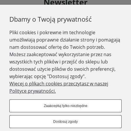
Newsletter
Podaj swój adres e-mail, jeżeli chcesz otrzymywać
Dbamy o Twoją prywatność
informacje o nowościach i promocjach.
Pliki cookies i pokrewne im technologie
Zapisz się
umożliwiają poprawne działanie strony i pomagają
nam dostosować ofertę do Twoich potrzeb.
Możesz zaakceptować wykorzystanie przez nas
wszystkich tych plików i przejść do sklepu lub
WYDAWNICTWO PROMIC
dostosować użycie plików do swoich preferencji,
wybierając opcję "Dostosuj zgody".
PRODUKTY
Więcej o plikach cookies przeczytasz w naszej
Polityce prywatności.
Dołącz do nas
Zaakceptuj tylko niezbędne
Dostosuj zgody
Prawa autorskie © 2023 - Wydawnictwo PROMIC