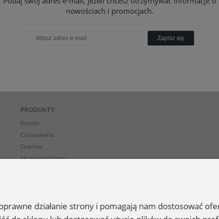
Podaj swój adres e-mail, jeżeli chcesz otrzymywać informacje o
nowościach i promocjach.
Zapisz się
PRODUKTY
Książki
Czasopisma
Oremus
Słowo wśród nas
E-BOOK-i
 poprawne działanie strony i pomagają nam dostosować of