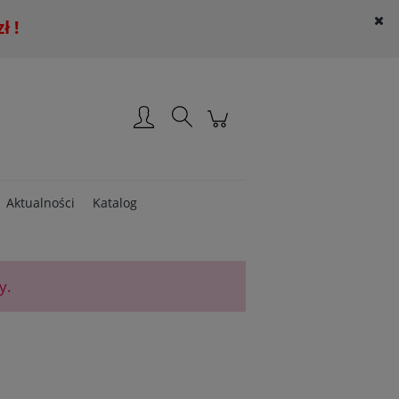
 !
Załóż konto
Zaloguj się
Aktualności
Katalog
y.