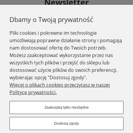
Newsletter
Podaj swój adres e-mail, jeżeli chcesz otrzymywać
Dbamy o Twoją prywatność
informacje o nowościach i promocjach.
Pliki cookies i pokrewne im technologie
Zapisz się
umożliwiają poprawne działanie strony i pomagają
nam dostosować ofertę do Twoich potrzeb.
Możesz zaakceptować wykorzystanie przez nas
wszystkich tych plików i przejść do sklepu lub
WYDAWNICTWO PROMIC
dostosować użycie plików do swoich preferencji,
wybierając opcję "Dostosuj zgody".
PRODUKTY
Więcej o plikach cookies przeczytasz w naszej
Polityce prywatności.
Dołącz do nas
Zaakceptuj tylko niezbędne
Dostosuj zgody
Prawa autorskie © 2023 - Wydawnictwo PROMIC