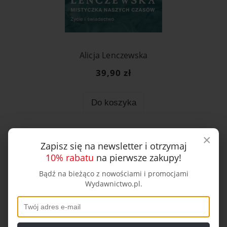
Alicja Lenczewska
39,90 zł
Do koszyka
×
Zapisz się na newsletter i otrzymaj
10% rabatu
na pierwsze zakupy!
Bądź na bieżąco z nowościami i promocjami
Wydawnictwo.pl.