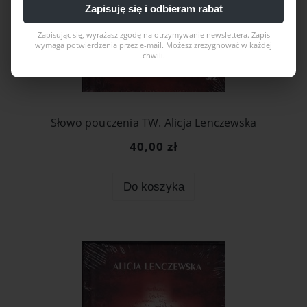
Zapisuję się i odbieram rabat
Zapisując się, wyrażasz zgodę na otrzymywanie newslettera. Zapis
wymaga potwierdzenia przez e-mail. Możesz zrezygnować w każdej
chwili.
Słowo pouczenia TW. Alicja Lenczewska
40,00 zł
Do koszyka