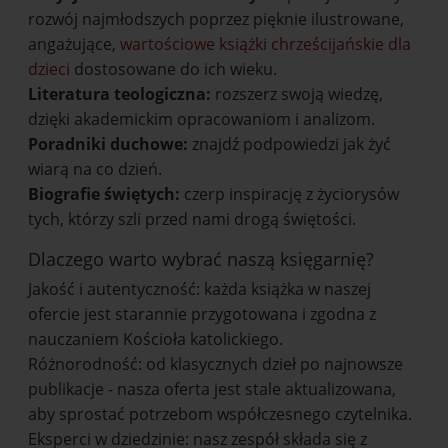
rozwój najmłodszych poprzez pięknie ilustrowane,
angażujące,
wartościowe książki chrześcijańskie dla
dzieci
dostosowane do ich wieku.
Literatura teologiczna:
rozszerz swoją wiedzę,
dzięki akademickim opracowaniom i analizom.
Poradniki duchowe:
znajdź podpowiedzi jak żyć
wiarą na co dzień.
Biografie świętych:
czerp inspirację z życiorysów
tych, którzy szli przed nami drogą świętości.
Dlaczego warto wybrać naszą księgarnię?
Jakość i autentyczność: każda książka w naszej
ofercie jest starannie przygotowana i zgodna z
nauczaniem Kościoła katolickiego.
Różnorodność: od klasycznych dzieł po najnowsze
publikacje - nasza oferta jest stale aktualizowana,
aby sprostać potrzebom współczesnego czytelnika.
Eksperci w dziedzinie: nasz zespół składa się z